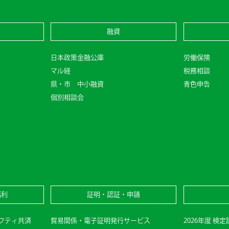
融資
日本政策金融公庫
労働保険
マル経
税務相談
県・市 中小融資
青色申告
個別相談会
福利
証明・認証・申請
フティ共済
貿易関係・電子証明発行サービス
2026年度 検