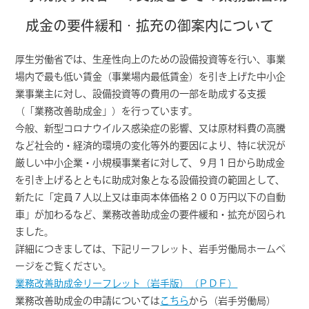
成金の要件緩和・拡充の御案内について
厚生労働省では、生産性向上のための設備投資等を行い、事業
場内で最も低い賃金（事業場内最低賃金）を引き上げた中小企
業事業主に対し、設備投資等の費用の一部を助成する支援
（「業務改善助成金」）を行っています。
今般、新型コロナウイルス感染症の影響、又は原材料費の高騰
など社会的・経済的環境の変化等外的要因により、特に状況が
厳しい中小企業・小規模事業者に対して、９月１日から助成金
を引き上げるとともに助成対象となる設備投資の範囲として、
新たに「定員７人以上又は車両本体価格２００万円以下の自動
車」が加わるなど、業務改善助成金の要件緩和・拡充が図られ
ました。
詳細につきましては、下記リーフレット、岩手労働局ホームペ
ージをご覧ください。
業務改善助成金リーフレット（岩手版）（ＰＤＦ）
業務改善助成金の申請については
こちら
から（岩手労働局）